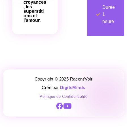
croyances
, les
Durée
superstiti
1
ons et
l’amour.
heure
Copyright © 2025 Racont’Voir
Créé par
DigitsMinds
Politique de Confidentialité