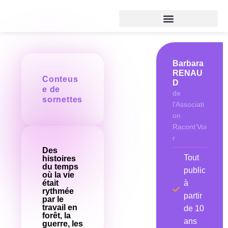
Aller
au
contenu
Barbara
RENAU
Conteus
D
e de
de
sornettes
l’Associati
on
Racont’Voi
r
Des
Tout
histoires
du temps
public
où la vie
était
à
rythmée
partir
par le
travail en
de 10
forêt, la
ans
guerre, les